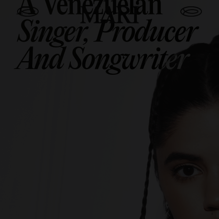
A Venezuelan
Singer, Producer
And Songwriter