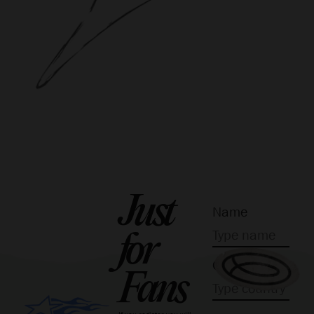
Just
Name
for
Country
Fans